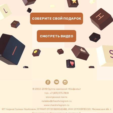
CОБЕРИТЕ СВОЙ ПОДАРОК
СМОТРЕТЬ ВИДЕО
© 2002-2018 Группа компаний «Конфаэль»
тел.: +7 (495) 975-7808
электронная почта:
nabokov@chocotelegram.ru
www.chocotelegram.ru
ИП Чираев Салман Увайсович, ОГРНИП 317203600042486, ИНН 201008930220, Московская обл. г.