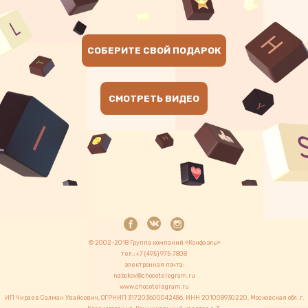
CОБЕРИТЕ СВОЙ ПОДАРОК
СМОТРЕТЬ ВИДЕО
© 2002-2018 Группа компаний «Конфаэль»
тел.: +7 (495) 975-7808
электронная почта:
nabokov@chocotelegram.ru
www.chocotelegram.ru
ИП Чираев Салман Увайсович, ОГРНИП 317203600042486, ИНН 201008930220, Московская обл. г.