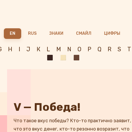
EN
RUS
ЗНАКИ
СМАЙЛ
ЦИФРЫ
G
Н
I
J
К
L
М
N
О
Р
Q
R
S
Т
V — Победа!
Что такое вкус победы? Кто-то практично заявит,
что это вкус денег, кто-то резонно возразит, что