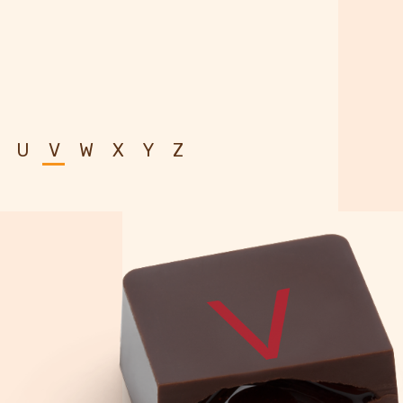
U
V
W
Х
Y
Z