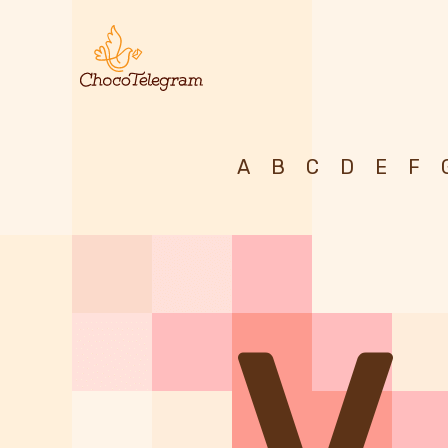
А
В
С
D
Е
F
V