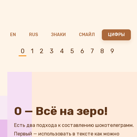
EN
RUS
ЗНАКИ
СМАЙЛ
ЦИФРЫ
0
1
2
3
4
5
6
7
8
9
0 — Всё на зеро!
Есть два подхода к составлению шокотелеграмм.
Первый — использовать в тексте как можно