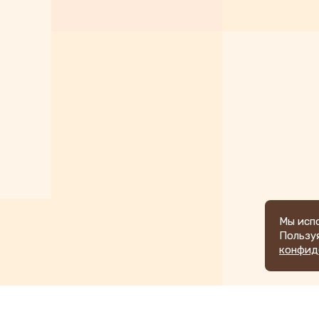
Мы испо
Пользу
конфид