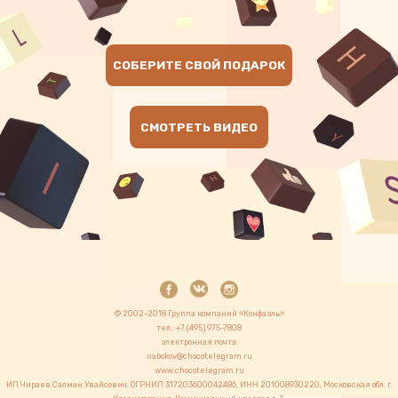
CОБЕРИТЕ СВОЙ ПОДАРОК
СМОТРЕТЬ ВИДЕО
© 2002-2018 Группа компаний «Конфаэль»
тел.: +7 (495) 975-7808
электронная почта:
nabokov@chocotelegram.ru
www.chocotelegram.ru
ИП Чираев Салман Увайсович, ОГРНИП 317203600042486, ИНН 201008930220, Московская обл. г.