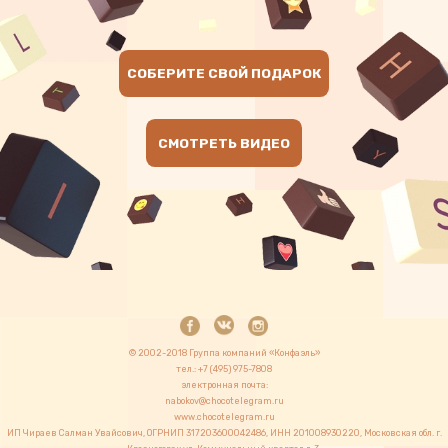
CОБЕРИТЕ СВОЙ ПОДАРОК
СМОТРЕТЬ ВИДЕО
© 2002-2018 Группа компаний «Конфаэль»
тел.: +7 (495) 975-7808
электронная почта:
nabokov@chocotelegram.ru
www.chocotelegram.ru
ИП Чираев Салман Увайсович, ОГРНИП 317203600042486, ИНН 201008930220, Московская обл. г.